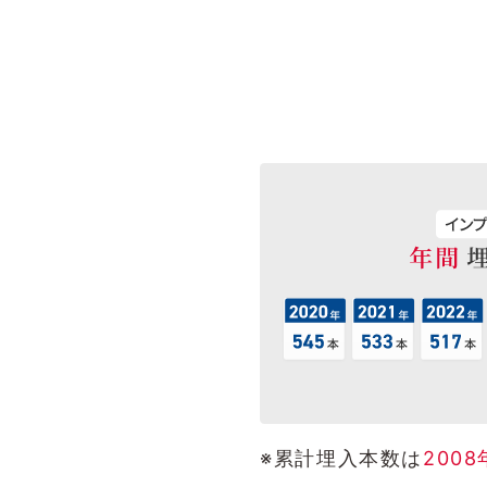
※累計埋入本数は
2008