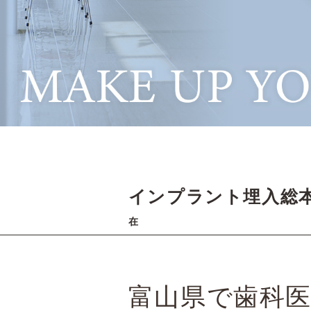
インプラント埋入総
在
富山県
で
歯科