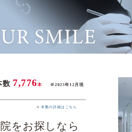
7,776
本数
本
※2025年12月現
→
本数の詳細はこちら
医院
を
お探しなら